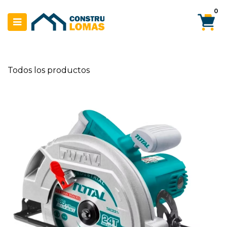
Ir al contenido
0
Todos los productos