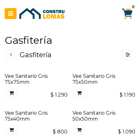
Ir al contenido
0
Gasfitería
Gasfitería
Vee Sanitario Gris
Vee Sanitario Gris
75x75mm
75x50mm
$
1.290
$
1.190
Vee Sanitario Gris
Vee Sanitario Gris
75x40mm
50x50mm
$
800
$
1.090