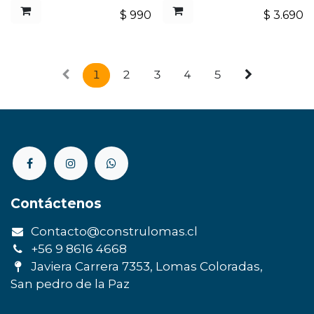
$
990
$
3.690
1
2
3
4
5
Contáctenos
Contacto@construlomas.cl
+56 9 8616 4668
Javiera Carrera 7353, Lomas Coloradas,
San pedro de la Paz