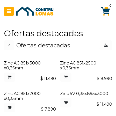
Ir al contenido
0
Ofertas destacadas
Ofertas destacadas
Zinc AC 851x3000
Zinc AC 851x2500
x0,35mm
x0,35mm
$
11.490
$
8.990
Zinc AC 851x2000
Zinc 5V 0,35x895x3000
x0,35mm
$
11.490
$
7.890