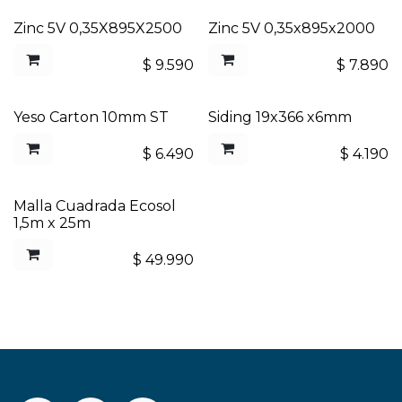
Zinc 5V 0,35X895X2500
Zinc 5V 0,35x895x2000
$
9.590
$
7.890
Yeso Carton 10mm ST
Siding 19x366 x6mm
$
6.490
$
4.190
Malla Cuadrada Ecosol
1,5m x 25m
$
49.990