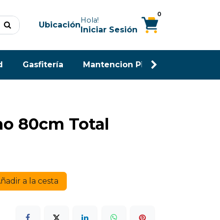
0
Hola!
Ubicación
Iniciar Sesión
d
Gasfitería
Mantencion Piscina
Maderas
no 80cm Total
ñadir a la cesta