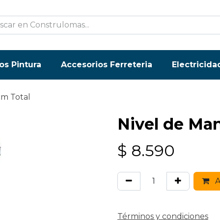
os Pintura
Accesorios Ferreteria
Electricida
cm Total
Nivel de Ma
$
8.590
A
Términos y condiciones