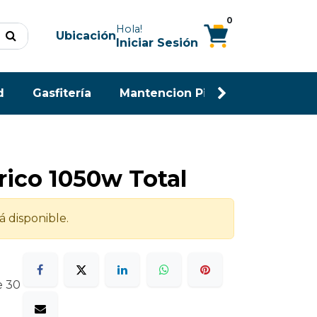
0
Hola!
Ubicación
Iniciar Sesión
d
Gasfitería
Mantencion Piscina
Maderas
trico 1050w Total
á disponible.
e 30