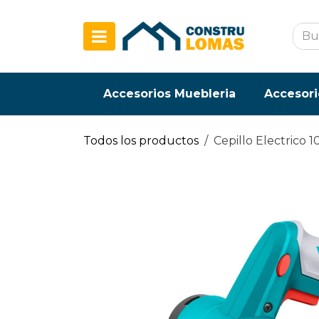
Ir al contenido
Accesorios Muebleria
Accesori
Todos los productos
Cepillo Electrico 