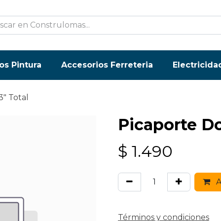
os Pintura
Accesorios Ferreteria
Electricida
3" Total
Picaporte Do
$
1.490
A
Términos y condiciones