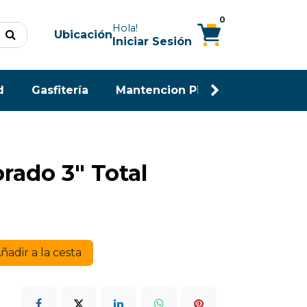
0
Hola!
Ubicación
Iniciar Sesión
d
Gasfitería
Mantencion Piscina
Maderas
rado 3" Total
ñadir a la cesta