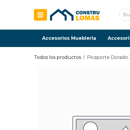
Ir al contenido
Accesorios Muebleria
Accesori
Todos los productos
Picaporte Dorado 