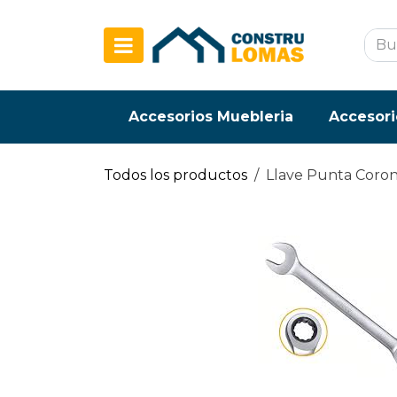
Ir al contenido
Accesorios Muebleria
Accesori
Todos los productos
Llave Punta Coron