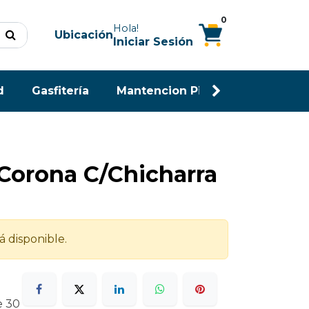
0
Hola!
Ubicación
Iniciar Sesión
d
Gasfitería
Mantencion Piscina
Maderas
 Corona C/Chicharra
á disponible.
e 30