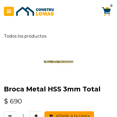
Ir al contenido
0
Todos los productos
Broca Metal HSS 3mm Total
$
690
Añadir a la cesta