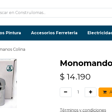
os Pintura
Accesorios Ferreteria
Electricida
anos Colina
Monomando 
$
14.190
A
Términos y condiciones