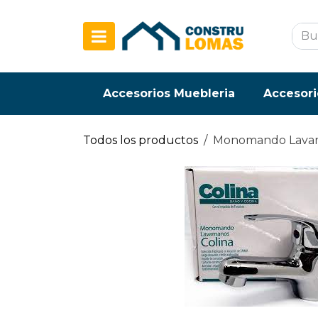
Ir al contenido
Accesorios Muebleria
Accesori
Todos los productos
Monomando Lavam