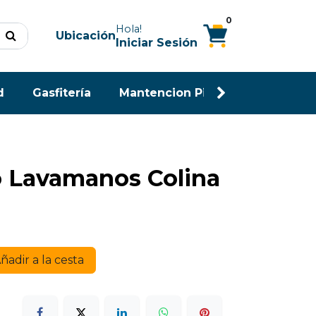
0
Hola!
Ubicación
Iniciar Sesión
d
Gasfitería
Mantencion Piscina
Maderas
Lavamanos Colina
ñadir a la cesta