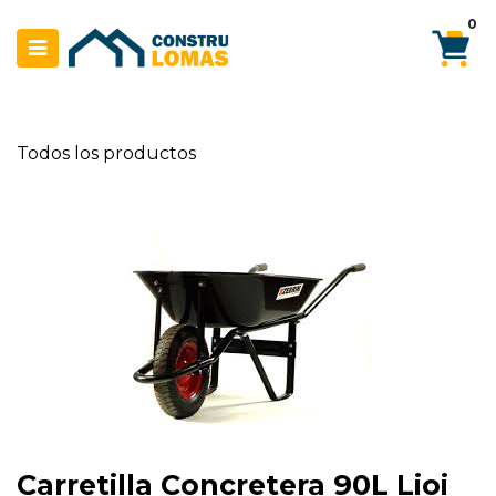
Ir al contenido
0
Todos los productos
Carretilla Concretera 90L Lioi