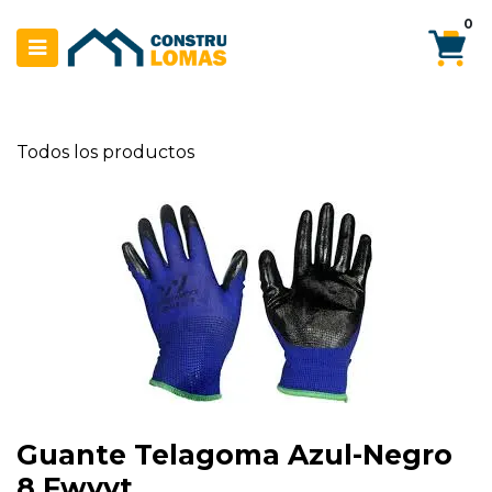
Ir al contenido
0
Todos los productos
Guante Telagoma Azul-Negro
8 Fwyyt