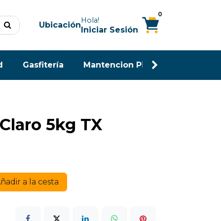
0
Hola!
Ubicación
Iniciar Sesión
d
Gasfitería
Mantencion Piscina
Maderas
Claro 5kg TX
ñadir a la cesta