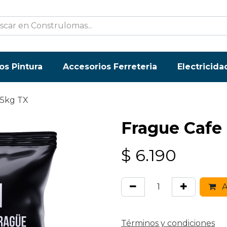
os Pintura
Accesorios Ferreteria
Electricida
 5kg TX
Frague Cafe 
$
6.190
A
Términos y condiciones