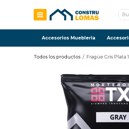
Ir al contenido
Accesorios Muebleria
Accesori
Todos los productos
Fragüe Gris Plata 