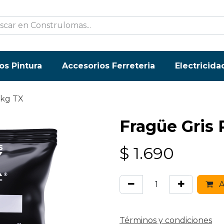
os Pintura
Accesorios Ferreteria
Electricida
1kg TX
Fragüe Gris 
$
1.690
A
Términos y condiciones