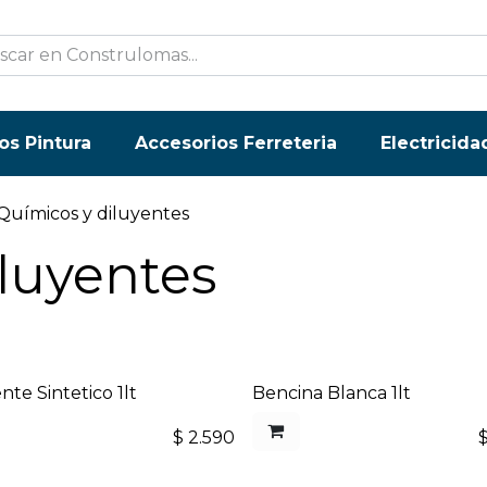
os Pintura
Accesorios Ferreteria
Electricida
Químicos y diluyentes
luyentes
nte Sintetico 1lt
Bencina Blanca 1lt
$
2.590