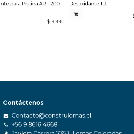
nte para Piscina AR - 200
Desoxidante 1Lt
$
9.990
Contáctenos
Contacto@construlomas.cl
+56 9 8616 4668
Javiera Carrera 7353, Lomas Coloradas,