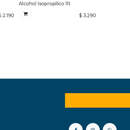
Alcohol Isopropilico 1lt
$
2.190
$
3.290