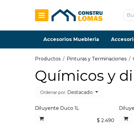
Ir al contenido
Accesorios Muebleria
Accesori
Productos
Pinturas y Terminaciones
Químicos y di
Destacado
Ordenar por:
Diluyente Duco 1L
Diluye
$
2.490