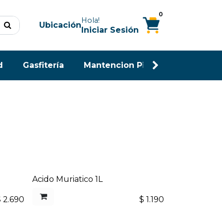
0
Hola!
Ubicación
Iniciar Sesión
d
Gasfitería
Mantencion Piscina
Maderas
Acido Muriatico 1L
$
2.690
$
1.190