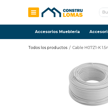
Ir al contenido
Accesorios Muebleria
Accesori
Todos los productos
Cable H07Z1-K 1.5