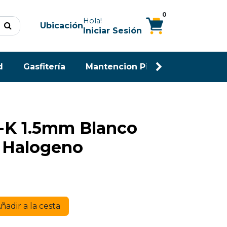
0
Hola!
Ubicación
Iniciar Sesión
d
Gasfitería
Mantencion Piscina
Maderas
-K 1.5mm Blanco
e Halogeno
ñadir a la cesta