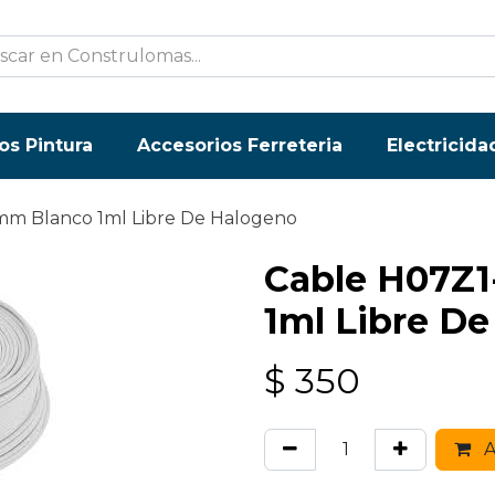
os Pintura
Accesorios Ferreteria
Electricida
mm Blanco 1ml Libre De Halogeno
Cable H07Z1
1ml Libre D
$
350
A