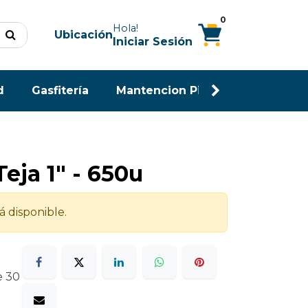
0
Hola!
Ubicación
Iniciar Sesión
d
Gasfitería
Mantencion Piscina
Maderas
eja 1" - 650u
á disponible.
e 30