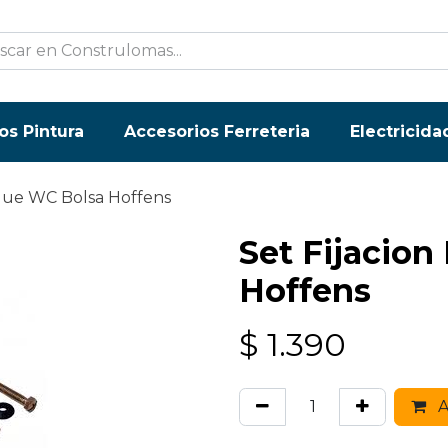
os Pintura
Accesorios Ferreteria
Electricida
nque WC Bolsa Hoffens
Set Fijacio
Hoffens
$
1.390
A