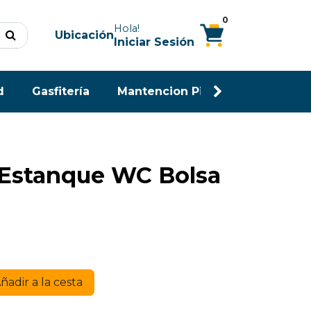
0
Hola!
Ubicación
Iniciar Sesión
d
Gasfitería
Mantencion Piscina
Maderas
n Estanque WC Bolsa
ñadir a la cesta