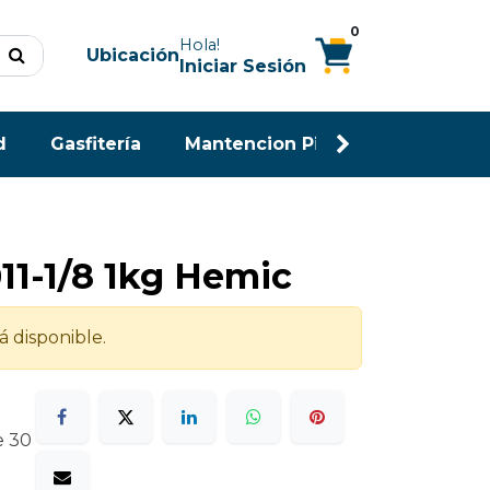
0
Hola!
Ubicación
Iniciar Sesión
d
Gasfitería
Mantencion Piscina
Maderas
11-1/8 1kg Hemic
á disponible.
e 30