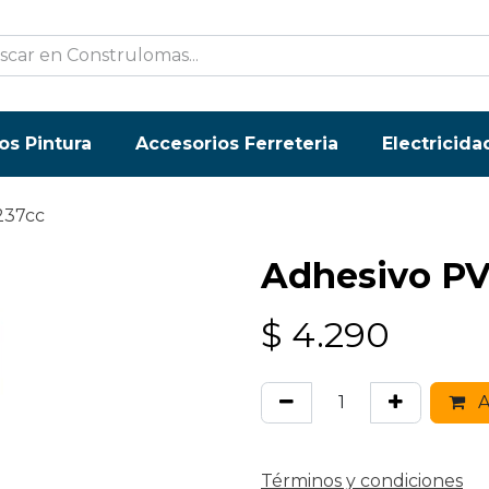
os Pintura
Accesorios Ferreteria
Electricida
237cc
Adhesivo PV
$
4.290
A
Términos y condiciones