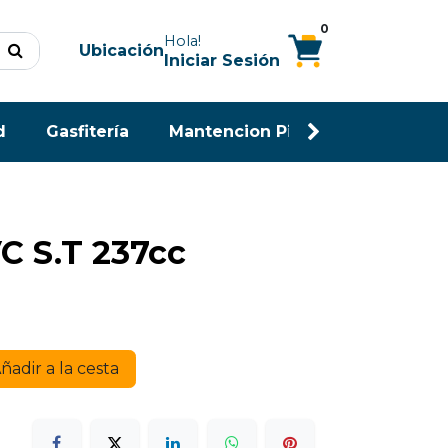
0
Hola!
Ubicación
Iniciar Sesión
d
Gasfitería
Mantencion Piscina
Maderas
C S.T 237cc
ñadir a la cesta