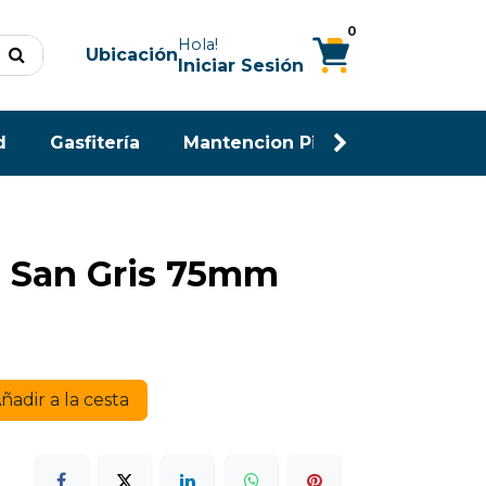
0
Hola!
Ubicación
Iniciar Sesión
d
Gasfitería
Mantencion Piscina
Maderas
o San Gris 75mm
ñadir a la cesta