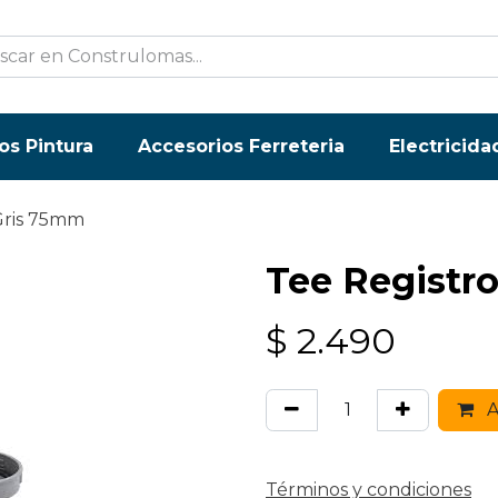
os Pintura
Accesorios Ferreteria
Electricida
Gris 75mm
Tee Registr
$
2.490
A
Términos y condiciones