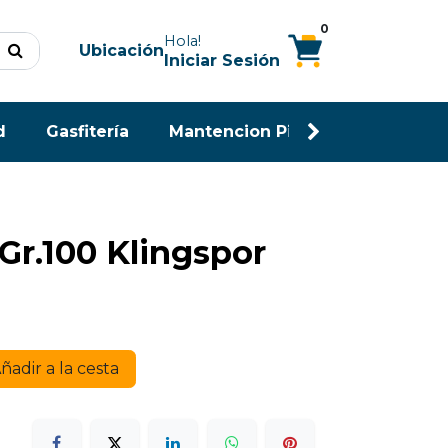
0
Hola!
Ubicación
Iniciar Sesión
d
Gasfitería
Mantencion Piscina
Maderas
 Gr.100 Klingspor
ñadir a la cesta