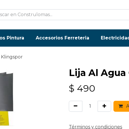
os Pintura
Accesorios Ferreteria
Electricida
0 Klingspor
Lija Al Agua
$
490
A
Términos y condiciones