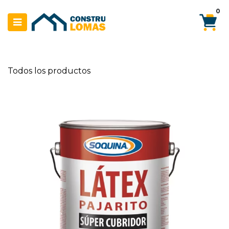
Ir al contenido
0
Todos los productos