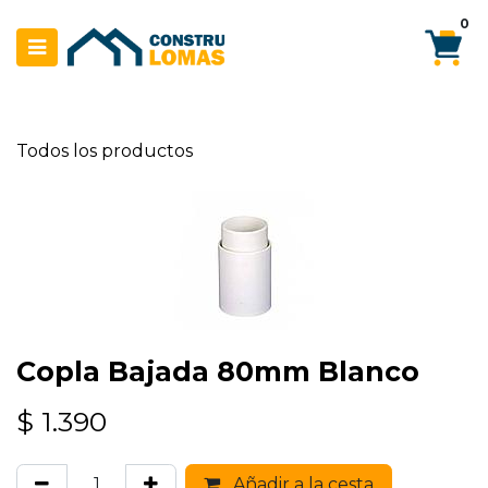
Ir al contenido
0
Todos los productos
Copla Bajada 80mm Blanco
$
1.390
Añadir a la cesta