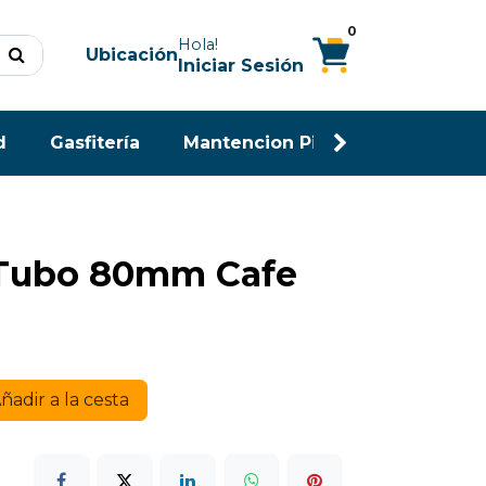
0
Hola!
Ubicación
Iniciar Sesión
d
Gasfitería
Mantencion Piscina
Maderas
 Tubo 80mm Cafe
ñadir a la cesta