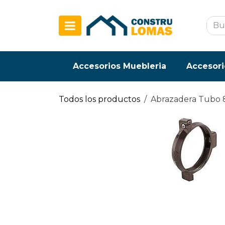
Ir al contenido
Accesorios Muebleria
Accesori
Todos los productos
Abrazadera Tubo