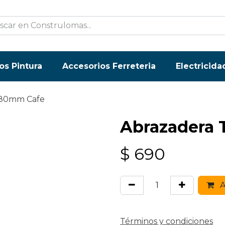
os Pintura
Accesorios Ferreteria
Electricida
 80mm Cafe
Abrazadera
$
690
A
Términos y condiciones