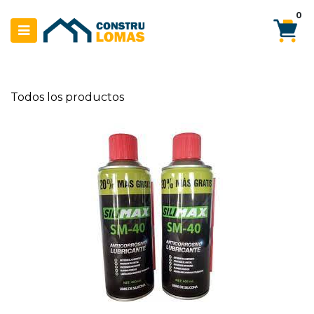
Ir al contenido
0
Todos los productos