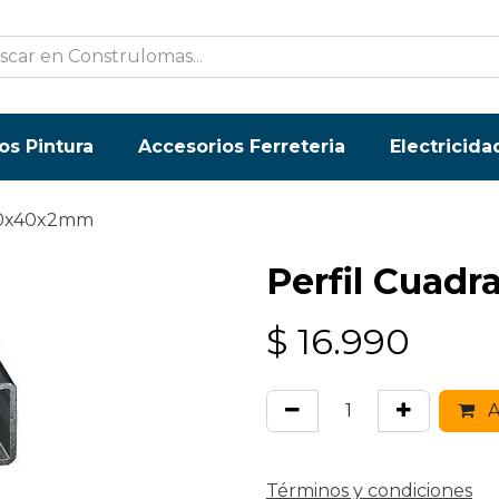
os Pintura
Accesorios Ferreteria
Electricida
 40x40x2mm
Perfil Cuad
$
16.990
A
Términos y condiciones