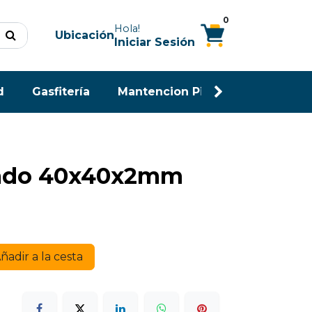
0
Hola!
Ubicación
Iniciar Sesión
d
Gasfitería
Mantencion Piscina
Maderas
rado 40x40x2mm
ñadir a la cesta