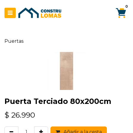
Ir al contenido
0
Puertas
Puerta Terciado 80x200cm
$
26.990
Añadir a la cesta