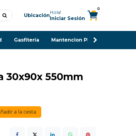
0
Hola!
Ubicación
Iniciar Sesión
d
Gasfitería
Mantencion Piscina
Maderas
ta 30x90x 550mm
ñadir a la cesta