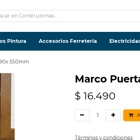
os Pintura
Accesorios Ferreteria
Electricida
x90x 550mm
Marco Puer
$
16.490
A
Términos y condiciones