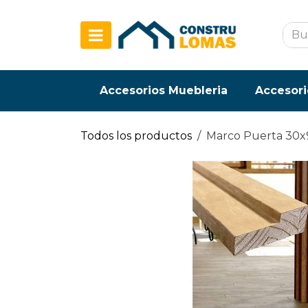
Ir al contenido
Accesorios Muebleria
Accesori
Todos los productos
Marco Puerta 30