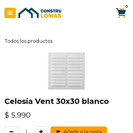
Ir al contenido
0
Todos los productos
Celosia Vent 30x30 blanco
$
5.990
Añadir a la cesta