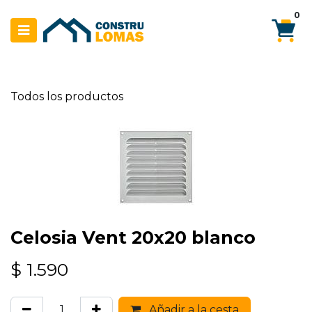
Ir al contenido
0
Todos los productos
Celosia Vent 20x20 blanco
$
1.590
Añadir a la cesta