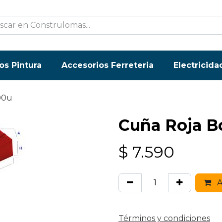
os Pintura
Accesorios Ferreteria
Electricida
00u
Cuña Roja B
$
7.590
A
Términos y condiciones