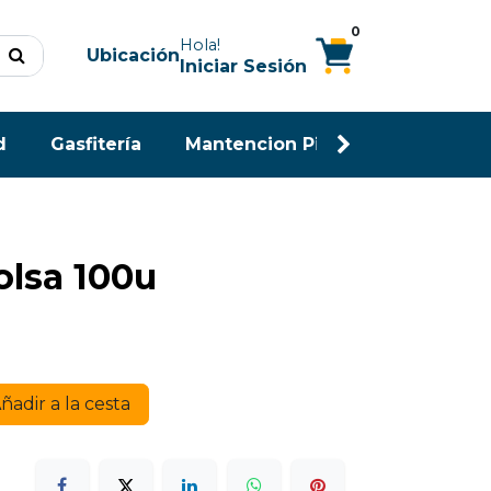
0
Hola!
Ubicación
Iniciar Sesión
d
Gasfitería
Mantencion Piscina
Maderas
olsa 100u
ñadir a la cesta