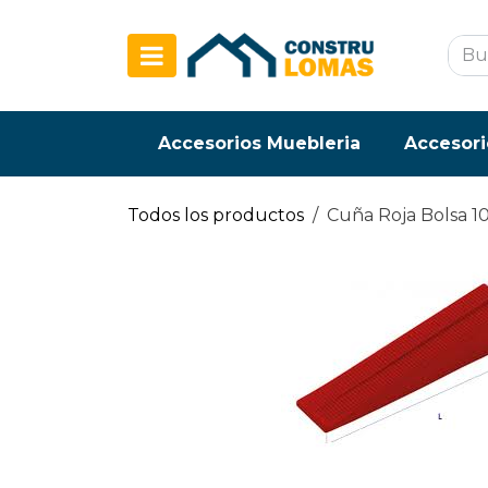
Ir al contenido
Accesorios Muebleria
Accesori
Todos los productos
Cuña Roja Bolsa 1