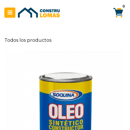
Ir al contenido
0
Todos los productos