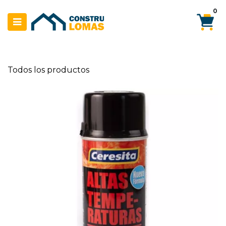
Ir al contenido
0
Todos los productos