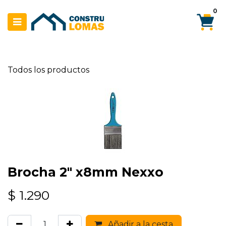
Ir al contenido
0
Todos los productos
Brocha 2" x8mm Nexxo
$
1.290
Añadir a la cesta