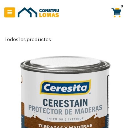
Ir al contenido
0
Todos los productos