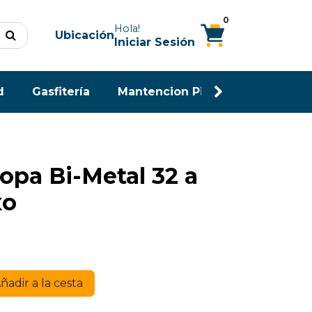
0
Hola!
Ubicación
Iniciar Sesión
d
Gasfitería
Mantencion Piscina
Maderas
Copa Bi-Metal 32 a
xo
ñadir a la cesta