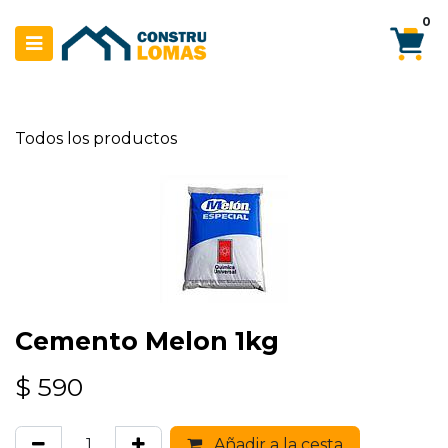
Ir al contenido
0
Todos los productos
Cemento Melon 1kg
$
590
Añadir a la cesta