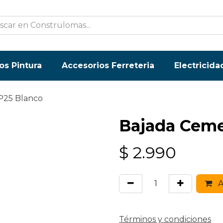
os Pintura
Accesorios Ferreteria
Electricida
P25 Blanco
Bajada Ceme
$
2.990
A
Términos y condiciones