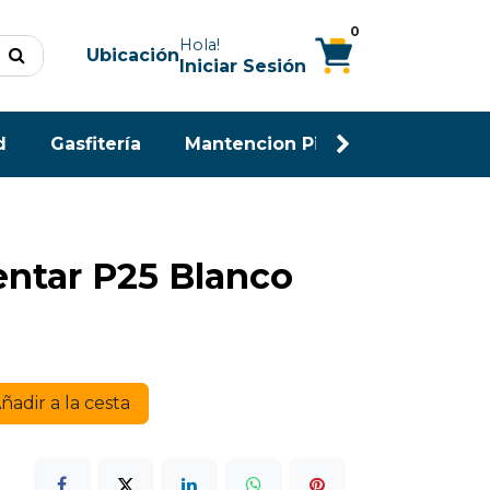
0
Hola!
Ubicación
Iniciar Sesión
d
Gasfitería
Mantencion Piscina
Maderas
ntar P25 Blanco
ñadir a la cesta