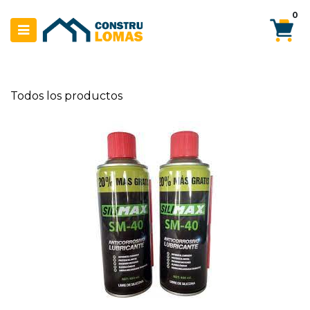
Ir al contenido
0
Todos los productos