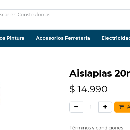
os Pintura
Accesorios Ferreteria
Electricida
Aislaplas 2
$
14.990
A
Términos y condiciones